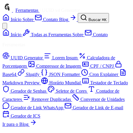
/
Ferramentas
/
UUID v4 Generator
Início
Sobre
Contato
Blog
Buscar
⌘K
Início
Todas as Ferramentas
Sobre
Contato
Ferramentas
UUID Generator
Lorem Ipsum
Calculadora de
Porcentagem
Compressor de Imagem
CPF / CNPJ
Base64
Slugify
JSON Formatter
Cron Explainer
Markdown Preview
Horário Mundial
Testador de Teclado
Gerador de Senhas
Seletor de Cores
Contador de
Caracteres
Remover Duplicadas
Conversor de Unidades
Gerador de Link WhatsApp
Gerador de Link de E-mail
Gerador de ICS
Ir para o Blog