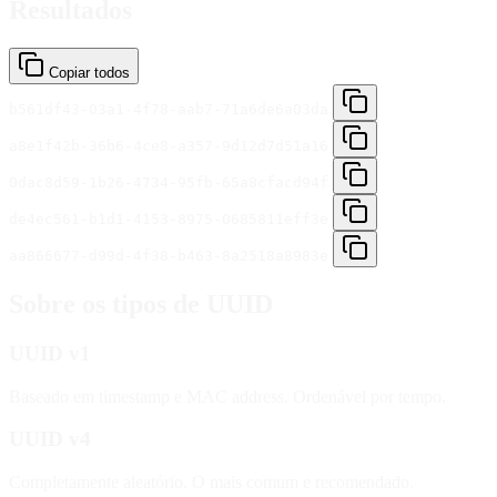
Resultados
Copiar todos
b561df43-03a1-4f78-aab7-71a6de6a03da
a8e1f42b-36b6-4ce8-a357-9d12d7d51a16
0dac8d59-1b26-4734-95fb-65a8cfacd94f
de4ec561-b1d1-4153-8975-0685811eff3e
aa866677-d99d-4f38-b463-8a2518a8983e
Sobre os tipos de UUID
UUID v1
Baseado em timestamp e MAC address. Ordenável por tempo.
UUID v4
Completamente aleatório. O mais comum e recomendado.