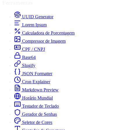
Ferramentas
UUID Generator
Lorem Ipsum
Calculadora de Porcentagem
Compressor de Imagem
CPF / CNPJ
Base64
Slugify
JSON Formatter
Cron Explainer
Markdown Preview
Horário Mundial
Testador de Teclado
Gerador de Senhas
Seletor de Cores