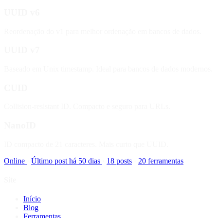
UUID v6
Reordenação do v1 para melhor ordenação em bancos de dados.
UUID v7
Baseado em Unix timestamp. Ideal para bancos de dados modernos.
CUID
Collision-resistant ID. Compacto e seguro para URLs.
NanoID
ID compacto de 21 caracteres. Mais curto que UUID.
Online
·
Último post há 50 dias
·
18 posts
·
20 ferramentas
Site
Início
Blog
Ferramentas