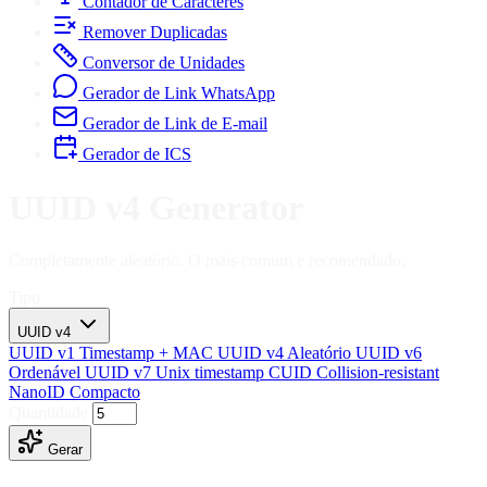
Contador de Caracteres
Remover Duplicadas
Conversor de Unidades
Gerador de Link WhatsApp
Gerador de Link de E-mail
Gerador de ICS
UUID v4 Generator
Completamente aleatório. O mais comum e recomendado.
Tipo
UUID v4
UUID v1
Timestamp + MAC
UUID v4
Aleatório
UUID v6
Ordenável
UUID v7
Unix timestamp
CUID
Collision-resistant
NanoID
Compacto
Quantidade
Gerar