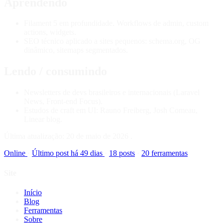
Aprendendo
Filament 5 em profundidade. Workflows de admin, custom
actions, widgets.
SEO técnico aplicado a sites pequenos: schema.org, OG
dinâmico, sitemaps segmentados.
Lendo / consumindo
Newsletters de devs brasileiros e internacionais (Laravel
News, Front-end Focus).
Estudos de craft em UI: Rauno Freiberg, Josh Comeau,
Linear blog.
Última atualização:
20 de maio de 2026
.
Online
·
Último post há 49 dias
·
18 posts
·
20 ferramentas
Site
Início
Blog
Ferramentas
Sobre