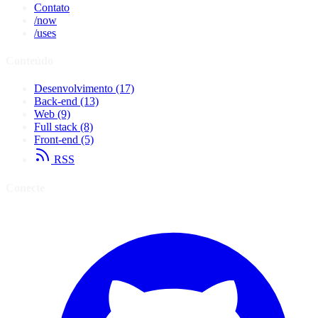
Contato
/now
/uses
Conteúdo
Desenvolvimento
(17)
Back-end
(13)
Web
(9)
Full stack
(8)
Front-end
(5)
RSS
Conecte