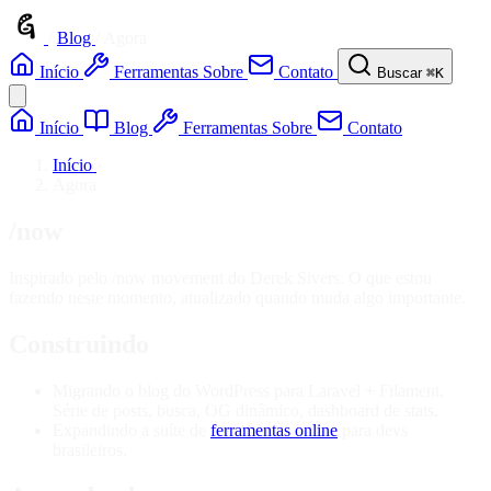
/
Blog
/
Agora
Início
Ferramentas
Sobre
Contato
Buscar
⌘K
Início
Blog
Ferramentas
Sobre
Contato
Início
›
Agora
/now
Inspirado pelo /now movement do Derek Sivers. O que estou
fazendo neste momento, atualizado quando muda algo importante.
Construindo
Migrando o blog do WordPress para Laravel + Filament.
Série de posts, busca, OG dinâmico, dashboard de stats.
Expandindo a suíte de
ferramentas online
para devs
brasileiros.