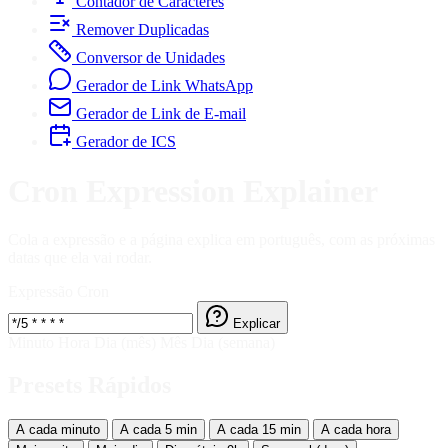
Contador de Caracteres
Remover Duplicadas
Conversor de Unidades
Gerador de Link WhatsApp
Gerador de Link de E-mail
Gerador de ICS
Cron Expression Explainer
Cola a expressão e a página explica em português, com as próximas
datas que ela vai rodar.
Expressão Cron
Explicar
Minuto
Hora
Dia (mês)
Mês
Dia (semana)
Presets Rápidos
A cada minuto
A cada 5 min
A cada 15 min
A cada hora