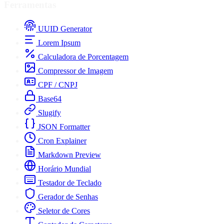
Ferramentas
UUID Generator
Lorem Ipsum
Calculadora de Porcentagem
Compressor de Imagem
CPF / CNPJ
Base64
Slugify
JSON Formatter
Cron Explainer
Markdown Preview
Horário Mundial
Testador de Teclado
Gerador de Senhas
Seletor de Cores