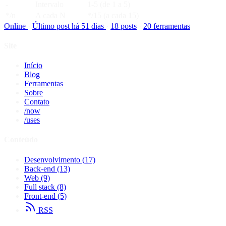
-
Intervalo
1-5 (de 1 a 5)
*/n
A cada N
*/15 (a cada 15)
Online
·
Último post há 51 dias
·
18 posts
·
20 ferramentas
Site
Início
Blog
Ferramentas
Sobre
Contato
/now
/uses
Conteúdo
Desenvolvimento
(17)
Back-end
(13)
Web
(9)
Full stack
(8)
Front-end
(5)
RSS