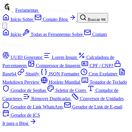
/
Ferramentas
/
Cron Explainer
Início
Sobre
Contato
Blog
Buscar
⌘K
Início
Todas as Ferramentas
Sobre
Contato
Ferramentas
UUID Generator
Lorem Ipsum
Calculadora de
Porcentagem
Compressor de Imagem
CPF / CNPJ
Base64
Slugify
JSON Formatter
Cron Explainer
Markdown Preview
Horário Mundial
Testador de Teclado
Gerador de Senhas
Seletor de Cores
Contador de
Caracteres
Remover Duplicadas
Conversor de Unidades
Gerador de Link WhatsApp
Gerador de Link de E-mail
Gerador de ICS
Ir para o Blog