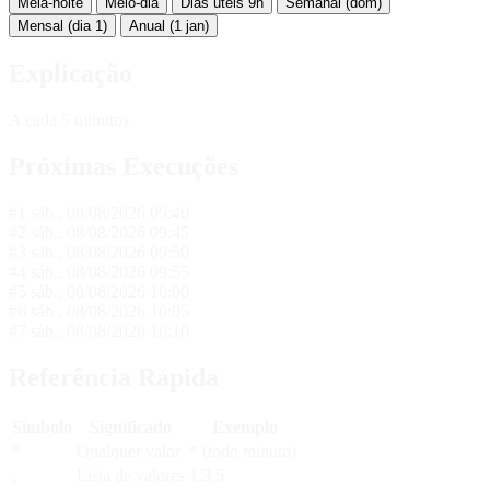
Meia-noite
Meio-dia
Dias úteis 9h
Semanal (dom)
Mensal (dia 1)
Anual (1 jan)
Explicação
A cada 5 minutos
Próximas Execuções
#1
sáb., 08/08/2026 09:40
#2
sáb., 08/08/2026 09:45
#3
sáb., 08/08/2026 09:50
#4
sáb., 08/08/2026 09:55
#5
sáb., 08/08/2026 10:00
#6
sáb., 08/08/2026 10:05
#7
sáb., 08/08/2026 10:10
Referência Rápida
Símbolo
Significado
Exemplo
*
Qualquer valor
* (todo minuto)
,
Lista de valores
1,3,5