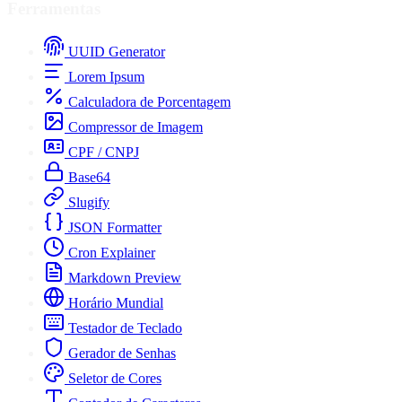
Ferramentas
UUID Generator
Lorem Ipsum
Calculadora de Porcentagem
Compressor de Imagem
CPF / CNPJ
Base64
Slugify
JSON Formatter
Cron Explainer
Markdown Preview
Horário Mundial
Testador de Teclado
Gerador de Senhas
Seletor de Cores