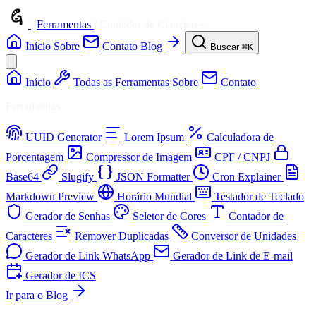
/
Ferramentas
/
Contador de Caracteres
Início
Sobre
Contato
Blog
Buscar
⌘K
Início
Todas as Ferramentas
Sobre
Contato
Ferramentas
UUID Generator
Lorem Ipsum
Calculadora de
Porcentagem
Compressor de Imagem
CPF / CNPJ
Base64
Slugify
JSON Formatter
Cron Explainer
Markdown Preview
Horário Mundial
Testador de Teclado
Gerador de Senhas
Seletor de Cores
Contador de
Caracteres
Remover Duplicadas
Conversor de Unidades
Gerador de Link WhatsApp
Gerador de Link de E-mail
Gerador de ICS
Ir para o Blog