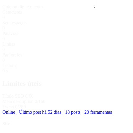
Cole ou digite o texto
Caracteres
0
Sem espaços
0
Palavras
0
Linhas
0
Parágrafos
0
Leitura
0 s
Limites úteis
Título SEO
0
/60
Meta description
0
/160
Tweet
0
/280
Online
·
Último post há 52 dias
·
18 posts
·
20 ferramentas
Site