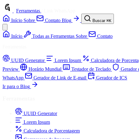
/
Ferramentas
/
Link WhatsApp
Início
Sobre
Contato
Blog
Buscar
⌘K
Início
Todas as Ferramentas
Sobre
Contato
Ferramentas
UUID Generator
Lorem Ipsum
Calculadora de Porcent
Preview
Horário Mundial
Testador de Teclado
Gerador 
WhatsApp
Gerador de Link de E-mail
Gerador de ICS
Ir para o Blog
Ferramentas
UUID Generator
Lorem Ipsum
Calculadora de Porcentagem