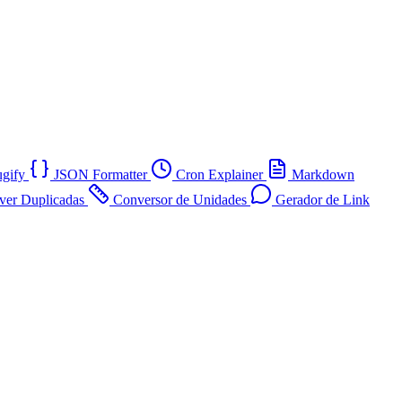
ugify
JSON Formatter
Cron Explainer
Markdown
er Duplicadas
Conversor de Unidades
Gerador de Link