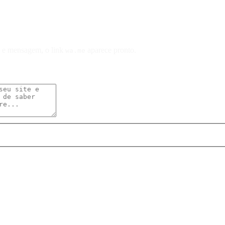
o e mensagem, o link
aparece pronto.
wa.me