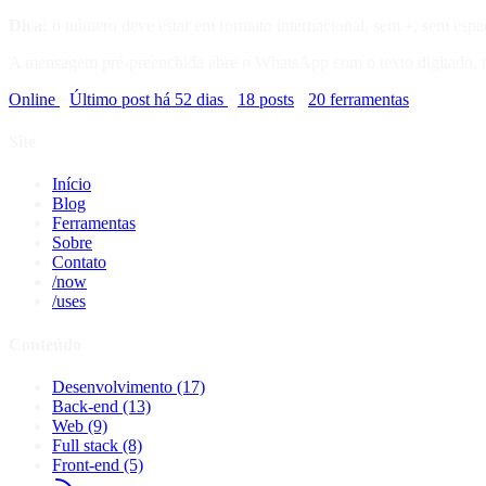
Dica:
o número deve estar em formato internacional, sem
, sem esp
+
A mensagem pré-preenchida abre o WhatsApp com o texto digitado, m
Online
·
Último post há 52 dias
·
18 posts
·
20 ferramentas
Site
Início
Blog
Ferramentas
Sobre
Contato
/now
/uses
Conteúdo
Desenvolvimento
(17)
Back-end
(13)
Web
(9)
Full stack
(8)
Front-end
(5)