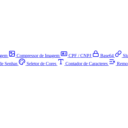
agem
Compressor de Imagem
CPF / CNPJ
Base64
Sl
de Senhas
Seletor de Cores
Contador de Caracteres
Remov