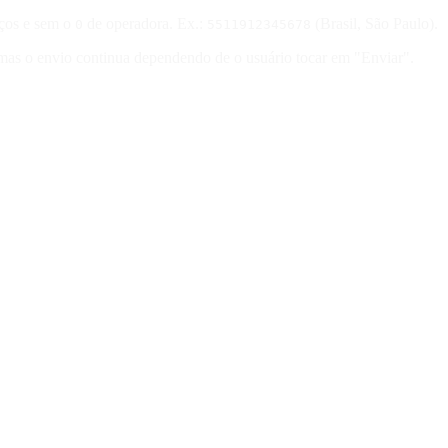
aços e sem o
de operadora. Ex.:
(Brasil, São Paulo).
0
5511912345678
as o envio continua dependendo de o usuário tocar em "Enviar".