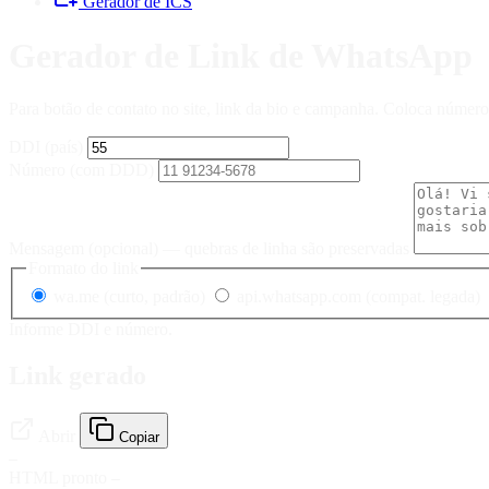
Gerador de ICS
Gerador de Link de WhatsApp
Para botão de contato no site, link da bio e campanha. Coloca númer
DDI (país)
Número (com DDD)
Mensagem (opcional)
— quebras de linha são preservadas
Formato do link
wa.me (curto, padrão)
api.whatsapp.com (compat. legada)
Informe DDI e número.
Link gerado
Abrir
Copiar
—
HTML pronto
—