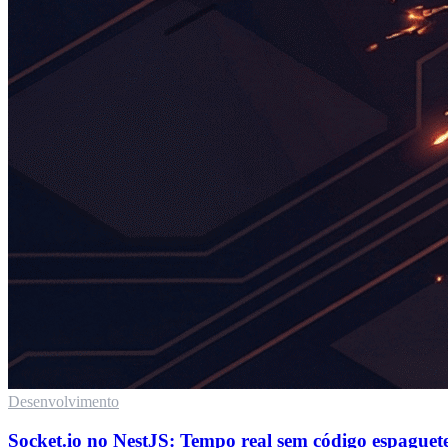
Desenvolvimento
Socket.io no NestJS: Tempo real sem código espaguet