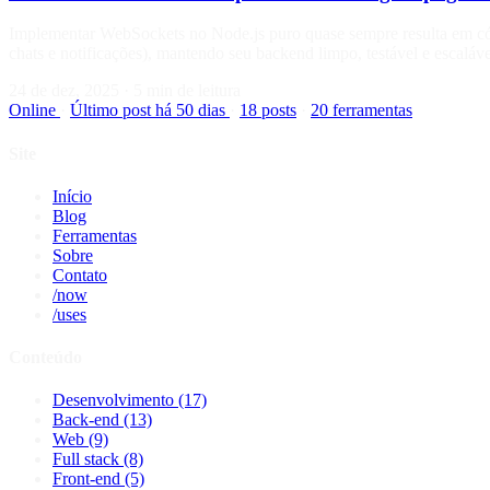
Implementar WebSockets no Node.js puro quase sempre resulta em cód
chats e notificações), mantendo seu backend limpo, testável e escaláv
24 de dez, 2025
·
5 min de leitura
Online
·
Último post há 50 dias
·
18 posts
·
20 ferramentas
Site
Início
Blog
Ferramentas
Sobre
Contato
/now
/uses
Conteúdo
Desenvolvimento
(17)
Back-end
(13)
Web
(9)
Full stack
(8)
Front-end
(5)