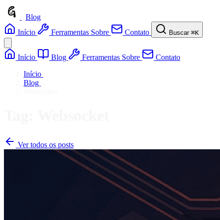
/
Blog
Início
Ferramentas
Sobre
Contato
Buscar
⌘K
Início
Blog
Ferramentas
Sobre
Contato
Início
›
Blog
›
Websocket
Tag: Websocket
Ver todos os posts