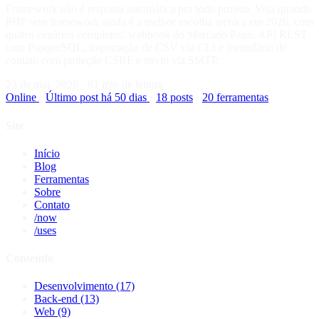
Framework não é resposta automática pra todo projeto. Veja quando
PHP sem framework ainda é a melhor escolha técnica em 2026, com
quatro cenários completos: webhook do Mercado Pago, API REST
com PostgreSQL, importação de CSV via CLI e formulário de
contato com proteção CSRF e envio via SMTP.
23 de mai, 2026
·
61 min de leitura
Online
·
Último post há 50 dias
·
18 posts
·
20 ferramentas
Site
Início
Blog
Ferramentas
Sobre
Contato
/now
/uses
Conteúdo
Desenvolvimento
(17)
Back-end
(13)
Web
(9)