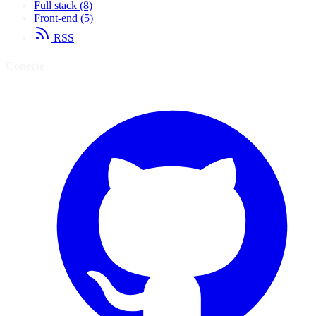
Full stack
(8)
Front-end
(5)
RSS
Conecte