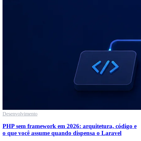
Desenvolvimento
PHP sem framework em 2026: arquitetura, código e
o que você assume quando dispensa o Laravel