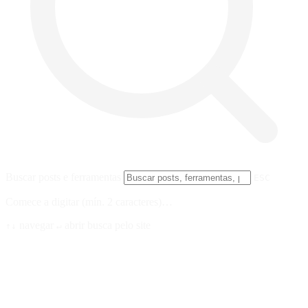
Buscar posts e ferramentas
ESC
Comece a digitar (mín. 2 caracteres)…
navegar
abrir
busca pelo site
↑↓
↵