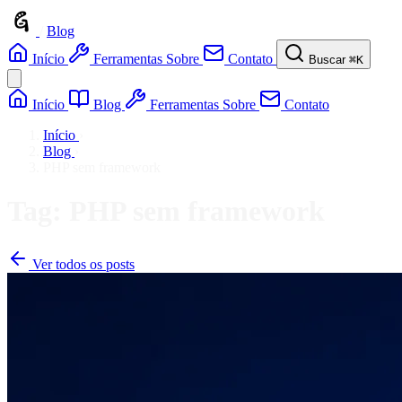
/
Blog
Início
Ferramentas
Sobre
Contato
Buscar
⌘K
Início
Blog
Ferramentas
Sobre
Contato
Início
›
Blog
›
PHP sem framework
Tag: PHP sem framework
Ver todos os posts