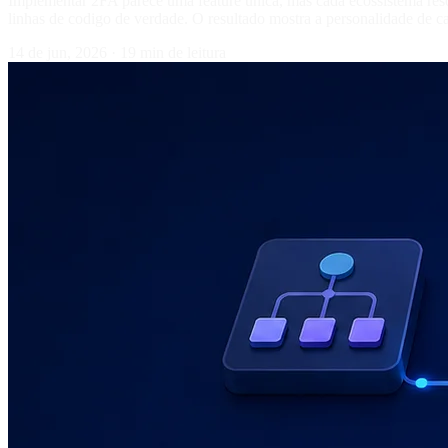
Implementar 2FA parece uma feature unica, mas cada ecossistema res
linhas de codigo de verdade. O resultado mostra a personalidade de ca
14 de jun, 2026
·
19 min de leitura