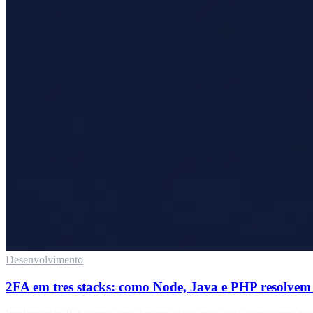
Desenvolvimento
2FA em tres stacks: como Node, Java e PHP resolvem 