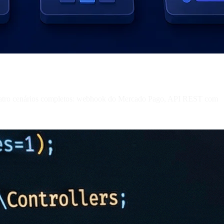
quatro cenários completos: webhook do Mercado Pago, API REST com