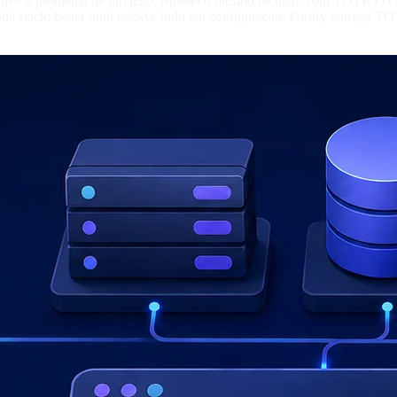
olve o problema de um jeito. Montei o mesmo recurso, com TOTP, OTP po
da stack: better-auth resolve tudo em configuracao, Fortify entrega TO