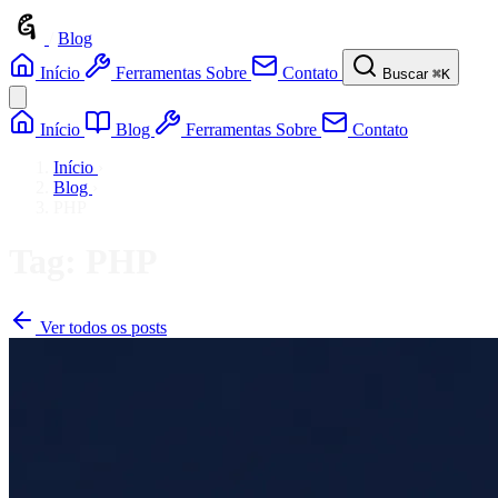
/
Blog
Início
Ferramentas
Sobre
Contato
Buscar
⌘K
Início
Blog
Ferramentas
Sobre
Contato
Início
›
Blog
›
PHP
Tag: PHP
Ver todos os posts