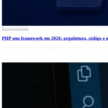
Desenvolvimento
PHP sem framework em 2026: arquitetura, código e o
Framework não é resposta automática pra todo projeto. Veja quand
PostgreSQL, importação de CSV via CLI e formulário de contato c
23 de mai, 2026
·
61 min de leitura