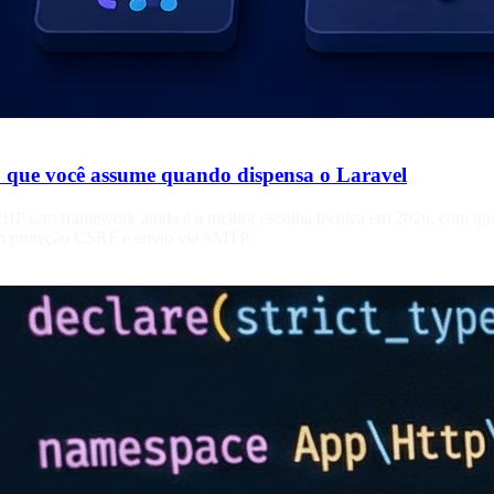
 que você assume quando dispensa o Laravel
o PHP sem framework ainda é a melhor escolha técnica em 2026, com 
om proteção CSRF e envio via SMTP.