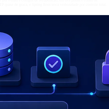
r e-mail e codigos de recuperacao, em tres pilhas e contei as
TP quase de graca, e Spring Boot troca verbosidade por controle total.