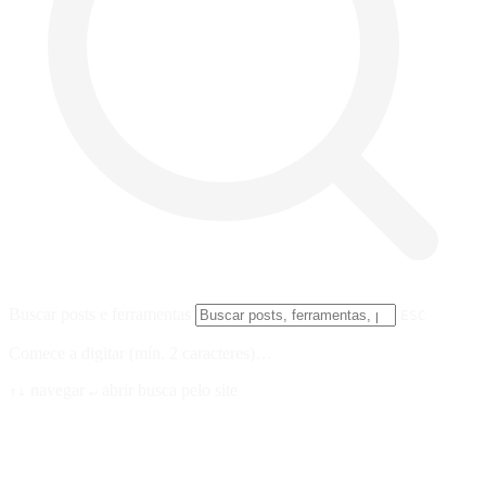
Buscar posts e ferramentas
ESC
Comece a digitar (mín. 2 caracteres)…
navegar
abrir
busca pelo site
↑↓
↵