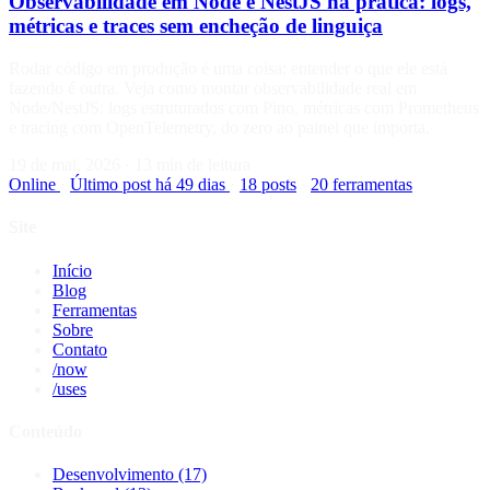
Observabilidade em Node e NestJS na prática: logs,
métricas e traces sem encheção de linguiça
Rodar código em produção é uma coisa; entender o que ele está
fazendo é outra. Veja como montar observabilidade real em
Node/NestJS: logs estruturados com Pino, métricas com Prometheus
e tracing com OpenTelemetry, do zero ao painel que importa.
19 de mai, 2026
·
13 min de leitura
Online
·
Último post há 49 dias
·
18 posts
·
20 ferramentas
Site
Início
Blog
Ferramentas
Sobre
Contato
/now
/uses
Conteúdo
Desenvolvimento
(17)