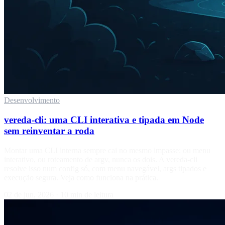
Desenvolvimento
vereda-cli: uma CLI interativa e tipada em Node
sem reinventar a roda
Montar uma CLI interna sempre cai no mesmo impasse: ou menu
interativo, ou roteamento de argv, nunca os dois. A vereda-cli
resolve isso num config só, com menu navegável, args tipados e
execução segura. Veja como funciona na prática.
02 de jun, 2026
·
10 min de leitura