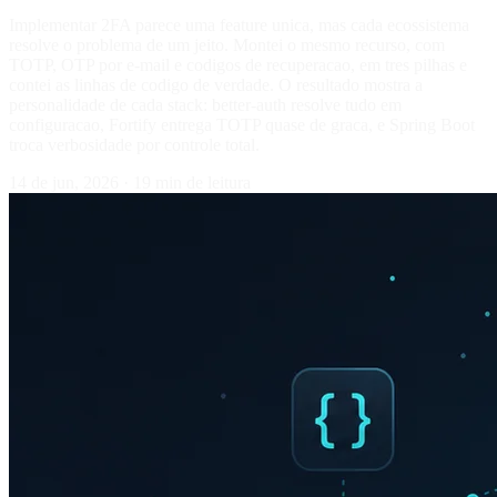
Implementar 2FA parece uma feature unica, mas cada ecossistema
resolve o problema de um jeito. Montei o mesmo recurso, com
TOTP, OTP por e-mail e codigos de recuperacao, em tres pilhas e
contei as linhas de codigo de verdade. O resultado mostra a
personalidade de cada stack: better-auth resolve tudo em
configuracao, Fortify entrega TOTP quase de graca, e Spring Boot
troca verbosidade por controle total.
14 de jun, 2026
·
19 min de leitura