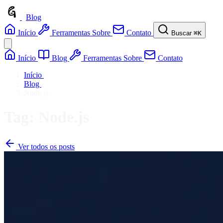
/
Blog
Início
Ferramentas
Sobre
Contato
Buscar
⌘K
Início
Blog
Ferramentas
Sobre
Contato
Início
›
Blog
›
Node.js
Tag: Node.js
Ver todos os posts