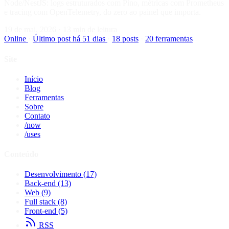
Node/NestJS: logs estruturados com Pino, métricas com Prometheus
e tracing com OpenTelemetry, do zero ao painel que importa.
19 de mai, 2026
·
13 min de leitura
Online
·
Último post há 51 dias
·
18 posts
·
20 ferramentas
Site
Início
Blog
Ferramentas
Sobre
Contato
/now
/uses
Conteúdo
Desenvolvimento
(17)
Back-end
(13)
Web
(9)
Full stack
(8)
Front-end
(5)
RSS