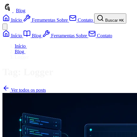
/
Blog
Início
Ferramentas
Sobre
Contato
Buscar
⌘K
Início
Blog
Ferramentas
Sobre
Contato
Início
›
Blog
›
Logger
Tag: Logger
Ver todos os posts