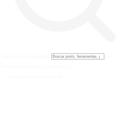
Buscar posts e ferramentas
ESC
Comece a digitar (mín. 2 caracteres)…
navegar
abrir
busca pelo site
↑↓
↵