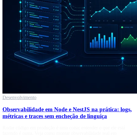
Desenvolvimento
Observabilidade em Node e NestJS na prática: logs,
métricas e traces sem encheção de linguiça
Rodar código em produção é uma coisa; entender o que ele está
fazendo é outra. Veja como montar observabilidade real em