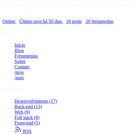
Implementar 2FA parece uma feature unica, mas cada ecossistema res
linhas de codigo de verdade. O resultado mostra a personalidade de ca
14 de jun, 2026
·
19 min de leitura
Online
·
Último post há 50 dias
·
18 posts
·
20 ferramentas
Site
Início
Blog
Ferramentas
Sobre
Contato
/now
/uses
Conteúdo
Desenvolvimento
(17)
Back-end
(13)
Web
(9)
Full stack
(8)
Front-end
(5)
RSS