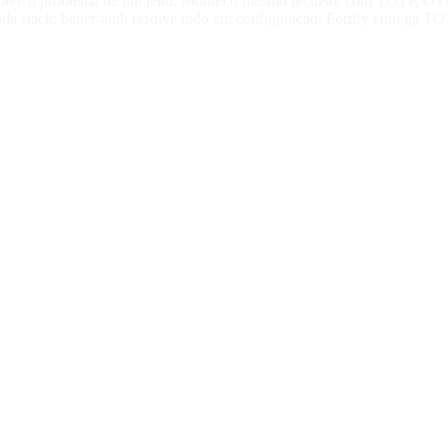
olve o problema de um jeito. Montei o mesmo recurso, com TOTP, OTP po
da stack: better-auth resolve tudo em configuracao, Fortify entrega TO