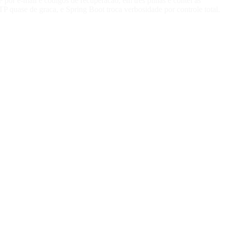
r e-mail e codigos de recuperacao, em tres pilhas e contei as
TP quase de graca, e Spring Boot troca verbosidade por controle total.