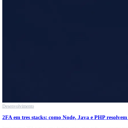
Desenvolvimento
2FA em tres stacks: como Node, Java e PHP resolvem 