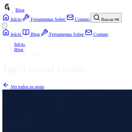
/
Blog
Início
Ferramentas
Sobre
Contato
Buscar
⌘K
Início
Blog
Ferramentas
Sobre
Contato
Início
›
Blog
›
Laravel Fortify
Tag: Laravel Fortify
Ver todos os posts