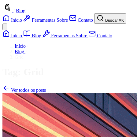
/
Blog
Início
Ferramentas
Sobre
Contato
Buscar
⌘K
Início
Blog
Ferramentas
Sobre
Contato
Início
›
Blog
›
Grid
Tag: Grid
Ver todos os posts