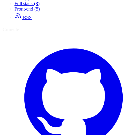
Full stack
(8)
Front-end
(5)
RSS
Conecte