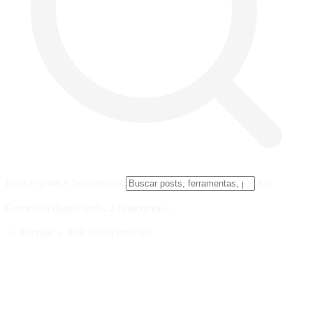
Buscar posts e ferramentas
ESC
Comece a digitar (mín. 2 caracteres)…
navegar
abrir
busca pelo site
↑↓
↵