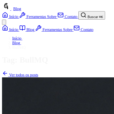
/
Blog
Início
Ferramentas
Sobre
Contato
Buscar
⌘K
Início
Blog
Ferramentas
Sobre
Contato
Início
›
Blog
›
BullMQ
Tag: BullMQ
Ver todos os posts