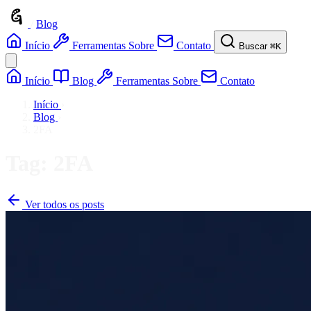
/
Blog
Início
Ferramentas
Sobre
Contato
Buscar
⌘K
Início
Blog
Ferramentas
Sobre
Contato
Início
›
Blog
›
2FA
Tag: 2FA
Ver todos os posts