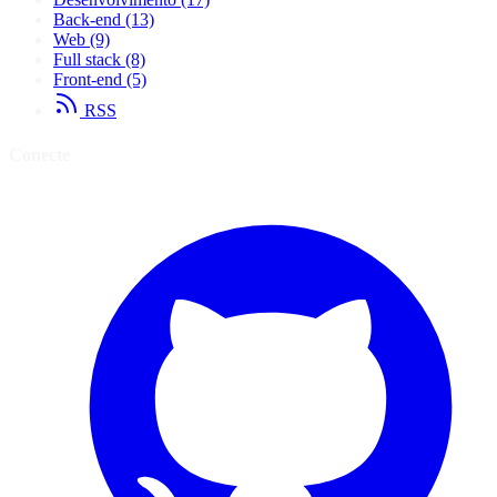
Back-end
(13)
Web
(9)
Full stack
(8)
Front-end
(5)
RSS
Conecte