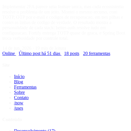
Implementar 2FA parece uma feature unica, mas cada ecossistema
resolve o problema de um jeito. Montei o mesmo recurso, com
TOTP, OTP por e-mail e codigos de recuperacao, em tres pilhas e
contei as linhas de codigo de verdade. O resultado mostra a
personalidade de cada stack: better-auth resolve tudo em
configuracao, Fortify entrega TOTP quase de graca, e Spring Boot
troca verbosidade por controle total.
14 de jun, 2026
·
19 min de leitura
Online
·
Último post há 51 dias
·
18 posts
·
20 ferramentas
Site
Início
Blog
Ferramentas
Sobre
Contato
/now
/uses
Conteúdo
Desenvolvimento
(17)