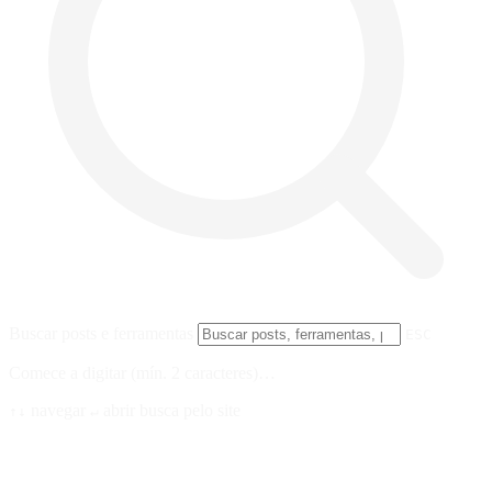
Buscar posts e ferramentas
ESC
Comece a digitar (mín. 2 caracteres)…
navegar
abrir
busca pelo site
↑↓
↵